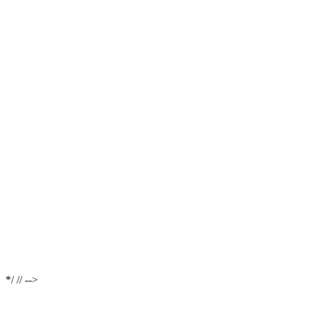
*/ // -->