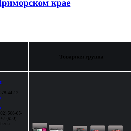
риморском крае
Товарная группа
 и
 978-44-12
u
 и
902) 506-85-
 +7 (950)
ber и