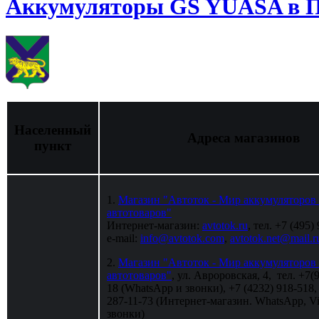
Аккумуляторы GS YUASA в П
Населенный
Адреса магазинов
пункт
1.
Магазин "Автоток - Мир аккумуляторов
автотоваров"
Интернет-магазин:
avtotok.ru
, тел. +7 (495)
e-mail:
info@avtotok.com
,
avtotok.net@mail.r
2.
Магазин "Автоток - Мир аккумуляторов
автотоваров"
, ул. Авроровская, 4, тел. +7(
18 (WhatsApp и звонки), +7 (4232) 918-518,
287-11-73 (Интернет-магазин. WhatsApp, Vi
звонки)