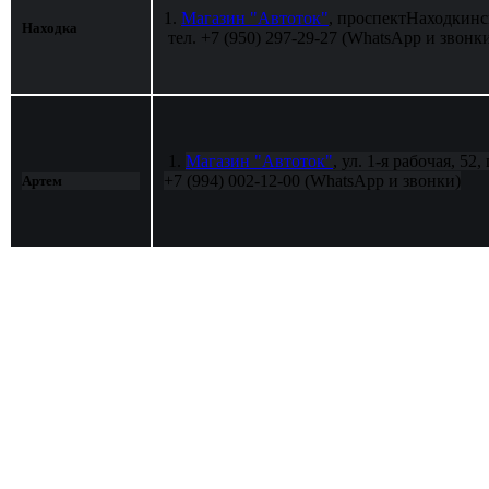
1.
Магазин "Автоток"
, проспект
Находкинс
Находка
тел. +7 (950) 297-29-27 (WhatsApp и звонк
1.
Магазин "Автоток"
, ул. 1-я рабочая
, 52,
+7 (994) 002-12-00 (WhatsApp и звонки)
Артем