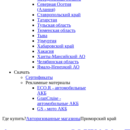
Северная Осетия
(Алания)
Ставропольский край
Татарстан
Тульская область
Тюменская область
Тыва
Удмуртия
Хабаровский край
Хакасия
Ханты-Мансийский АО
Челябинская область
Ямало-Ненецкий АО
Скачать
Сертификаты
Рекламные материалы
ECO.R - автомобильные
АКБ
GranCruise -
автомобильные АКБ
GS - мото АКБ
Где купить?
Авторизованные магазины
Приморский край