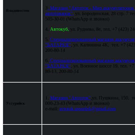
3
. Магазин "Автоток -
Мир аккумуляторов
Владивосток
автотоваров
",
ул. Бородинская, 28 стр. 7 тел
505-30-01 (WhatsApp и звонки)
4.
Автокуб,
ул. Руднева, 8е, тел. +7 (423) 
5.
Специализированный магазин аккумуля
"БАТАРЕЯ"
, ул. Калинина 4К, тел. +7 (423
200-80-14
6.
Специализированный магазин аккумуля
"БАТАРЕЯ"
, ул. Военное шоссе 19, тел. +7
80-13, 200-80-14
1.
Магазин "Автоток"
,
ул. Пушкина, 150, те
000-23-43 (WhatsApp и звонки)
Уссурийск
e-mail:
avtotok.ussuriisk@gmail.com