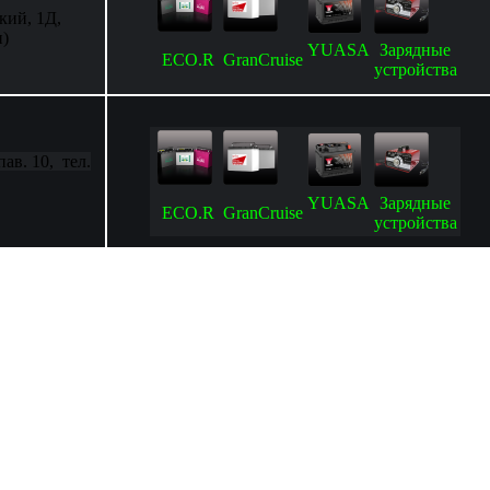
кий, 1Д,
и)
YUASA
Зарядные
ECO.R
GranCruise
устройства
 пав. 10, тел.
YUASA
Зарядные
ECO.R
GranCruise
устройства