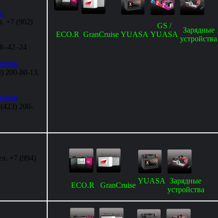
 и
. +7 (902)
GS /
Зарядные
ECO.R
GranCruise
YUASA
YUASA
устройства
248–42–24
торов
) 200-80-13,
торов
 (423) 200-
л. +7 (994)
YUASA
Зарядные
ECO.R
GranCruise
устройства