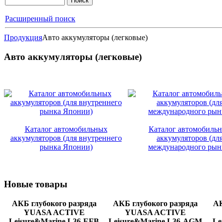
Расширенный поиск
Продукция
Авто аккумуляторы (легковые)
Авто аккумуляторы (легковые)
Каталог автомобильных
Каталог автомобиль
аккумуляторов (для внутреннего
аккумуляторов (дл
рынка Японии)
международного рын
Новые
товары
АКБ глубокого разряда
АКБ глубокого разряда
АК
YUASA ACTIVE
YUASA ACTIVE
Leisure&Marine L36-EFB
Leisure&Marine L36-AGМ
Le