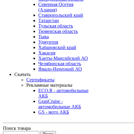
Северная Осетия
(Алания)
Ставропольский край
Татарстан
Тульская область
Тюменская область
Тыва
Удмуртия
Хабаровский край
Хакасия
Ханты-Мансийский АО
Челябинская область
Ямало-Ненецкий АО
Скачать
Сертификаты
Рекламные материалы
ECO.R - автомобильные
АКБ
GranCruise -
автомобильные АКБ
GS - мото АКБ
Поиск товара