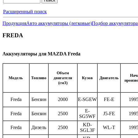
Расширенный поиск
Продукция
Авто аккумуляторы (легковые)
Подбор аккумулятора
FREDA
Аккумуляторы для MAZDA Freda
Объем
Нач
Модель
Топливо
двигателя
Кузов
Двигатель
произв
(см3)
Freda
Бензин
2000
E-SGEW
FE-E
1995
E-
Freda
Бензин
2500
J5-FE
1995
SG5WF
KD-
Freda
Дизель
2500
WL-T
1995
SGL3F