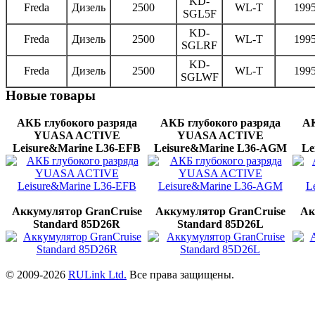
KD-
Freda
Дизель
2500
WL-T
1995
SGL5F
KD-
Freda
Дизель
2500
WL-T
1995
SGLRF
KD-
Freda
Дизель
2500
WL-T
1995
SGLWF
Новые
товары
АКБ глубокого разряда
АКБ глубокого разряда
АК
YUASA ACTIVE
YUASA ACTIVE
Leisure&Marine L36-EFB
Leisure&Marine L36-AGМ
Le
Аккумулятор GranCruise
Аккумулятор GranCruise
Ак
Standard 85D26R
Standard 85D26L
© 2009-2026
RULink Ltd.
Все права защищены.