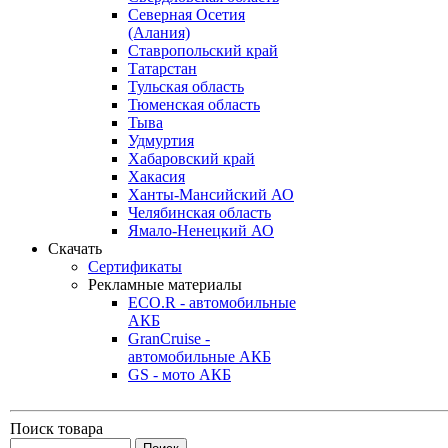
Северная Осетия
(Алания)
Ставропольский край
Татарстан
Тульская область
Тюменская область
Тыва
Удмуртия
Хабаровский край
Хакасия
Ханты-Мансийский АО
Челябинская область
Ямало-Ненецкий АО
Скачать
Сертификаты
Рекламные материалы
ECO.R - автомобильные
АКБ
GranCruise -
автомобильные АКБ
GS - мото АКБ
Поиск товара