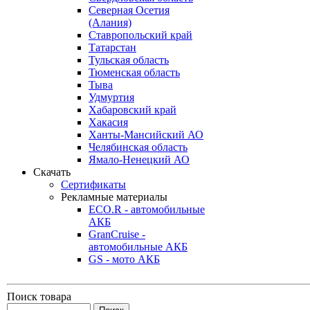
Северная Осетия
(Алания)
Ставропольский край
Татарстан
Тульская область
Тюменская область
Тыва
Удмуртия
Хабаровский край
Хакасия
Ханты-Мансийский АО
Челябинская область
Ямало-Ненецкий АО
Скачать
Сертификаты
Рекламные материалы
ECO.R - автомобильные
АКБ
GranCruise -
автомобильные АКБ
GS - мото АКБ
Поиск товара