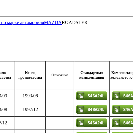
 по марке автомобиля
MAZDA
ROADSTER
ало
Конец
Стандартная
Комплектац
Описание
одства
производства
комплектация
холодного к
9/09
1993/08
3/08
1997/12
7/12