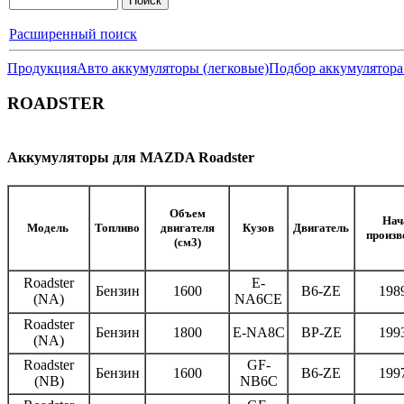
Расширенный поиск
Продукция
Авто аккумуляторы (легковые)
Подбор аккумулятора
ROADSTER
Аккумуляторы для MAZDA Roadster
Объем
Нач
Модель
Топливо
двигателя
Кузов
Двигатель
произв
(см3)
Roadster
E-
Бензин
1600
B6-ZE
198
(NA)
NA6CE
Roadster
Бензин
1800
E-NA8C
BP-ZE
199
(NA)
Roadster
GF-
Бензин
1600
B6-ZE
199
(NB)
NB6C