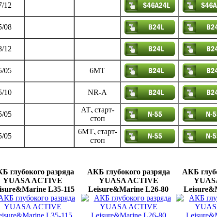
7/12
5/08
8/12
5/05
6MT
5/10
NR-A
AT､старт-
5/05
стоп
6MT､старт-
5/05
стоп
Б глубокого разряда
АКБ глубокого разряда
АКБ глуб
YUASA ACTIVE
YUASA ACTIVE
YUAS
isure&Marine L35-115
Leisure&Marine L26-80
Leisure&