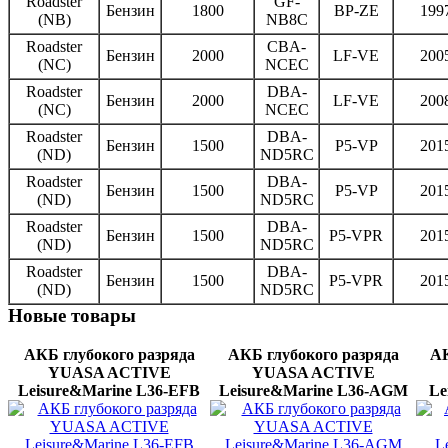
Roadster
GF-
Бензин
1800
BP-ZE
199
(NB)
NB8C
Roadster
CBA-
Бензин
2000
LF-VE
200
(NC)
NCEC
Roadster
DBA-
Бензин
2000
LF-VE
200
(NC)
NCEC
Roadster
DBA-
Бензин
1500
P5-VP
201
(ND)
ND5RC
Roadster
DBA-
Бензин
1500
P5-VP
201
(ND)
ND5RC
Roadster
DBA-
Бензин
1500
P5-VPR
201
(ND)
ND5RC
Roadster
DBA-
Бензин
1500
P5-VPR
201
(ND)
ND5RC
Новые
товары
АКБ глубокого разряда
АКБ глубокого разряда
АК
YUASA ACTIVE
YUASA ACTIVE
Leisure&Marine L36-EFB
Leisure&Marine L36-AGМ
Le