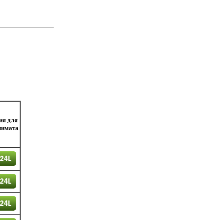
ия для
лимата