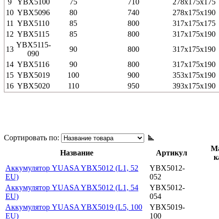
9
YBX5100
75
710
278x175x175
10
YBX5096
80
740
278x175x190
11
YBX5110
85
800
317x175x175
12
YBX5115
85
800
317x175x190
YBX5115-
13
90
800
317x175x190
090
14
YBX5116
90
800
317x175x190
15
YBX5019
100
900
353x175x190
16
YBX5020
110
950
393x175x190
Сортировать по:
М
Название
Артикул
к
Аккумулятор YUASA YBX5012 (L1, 52
YBX5012-
EU)
052
Аккумулятор YUASA YBX5012 (L1, 54
YBX5012-
EU)
054
Аккумулятор YUASA YBX5019 (L5, 100
YBX5019-
EU)
100