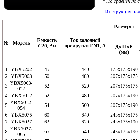
* По сравнению 
Инструкция пол
Размеры
Емкость
Ток холодной
№
Модель
С20, Ач
прокрутки EN1, А
ДхШхВ
(мм)
1
YBX5202
45
440
175x175x190
2
YBX5063
50
480
207x175x175
YBX5063-
3
52
520
207x175x175
052
4
YBX5012
52
480
207x175x190
YBX5012-
5
54
500
207x175x190
054
6
YBX5075
60
640
243x175x175
7
YBX5027
62
620
243x175x190
YBX5027-
8
65
640
243x175x190
065