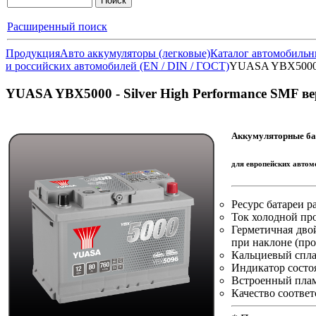
Расширенный поиск
Продукция
Авто аккумуляторы (легковые)
Каталог автомобильн
и российских автомобилей (EN / DIN / ГОСТ)
YUASA YBX5000 - 
YUASA YBX5000 - Silver High Performance SMF ве
Аккумуляторные бат
для европейских автом
Ресурс батареи р
Ток холодной пр
Герметичная дво
при наклоне (пр
Кальциевый спла
Индикатор состо
Встроенный плам
Качество соотве