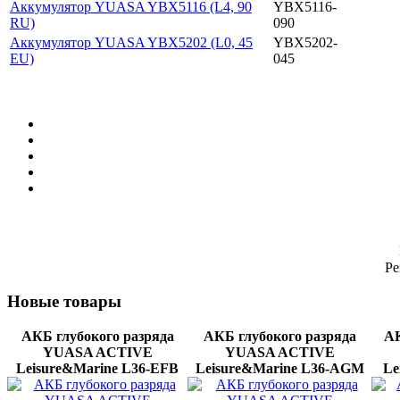
Аккумулятор YUASA YBX5116 (L4, 90
YBX5116-
RU)
090
Аккумулятор YUASA YBX5202 (L0, 45
YBX5202-
EU)
045
Ре
Новые
товары
АКБ глубокого разряда
АКБ глубокого разряда
АК
YUASA ACTIVE
YUASA ACTIVE
Leisure&Marine L36-EFB
Leisure&Marine L36-AGМ
Le