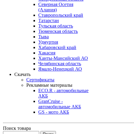
Северная Осетия
(Алания)
Ставропольский край
Татарстан
Тульская область
Тюменская область
Тыва
Удмуртия
Хабаровский край
Хакасия
Ханты-Мансийский АО
Челябинская область
Ямало-Ненецкий АО
Скачать
Сертификаты
Рекламные материалы
ECO.R - автомобильные
АКБ
GranCruise -
автомобильные АКБ
GS - мото АКБ
Поиск товара