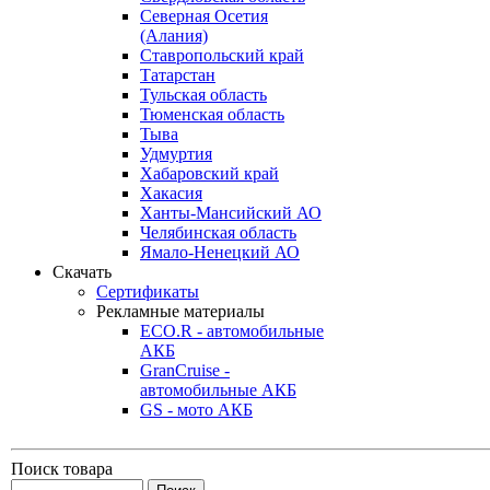
Северная Осетия
(Алания)
Ставропольский край
Татарстан
Тульская область
Тюменская область
Тыва
Удмуртия
Хабаровский край
Хакасия
Ханты-Мансийский АО
Челябинская область
Ямало-Ненецкий АО
Скачать
Сертификаты
Рекламные материалы
ECO.R - автомобильные
АКБ
GranCruise -
автомобильные АКБ
GS - мото АКБ
Поиск товара