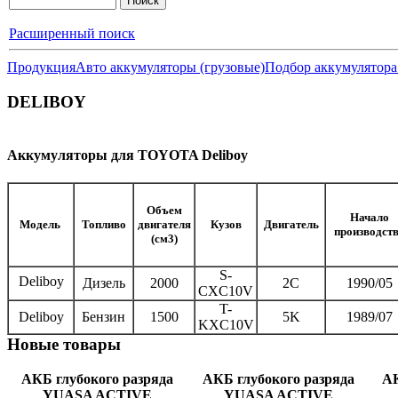
Расширенный поиск
Продукция
Авто аккумуляторы (грузовые)
Подбор аккумулятора
DELIBOY
Аккумуляторы для TOYOTA Deliboy
Объем
Начало
Модель
Топливо
двигателя
Кузов
Двигатель
производст
(см3)
S-
Deliboy
Дизель
2000
2C
1990/05
CXC10V
T-
Deliboy
Бензин
1500
5K
1989/07
KXC10V
Новые
товары
АКБ глубокого разряда
АКБ глубокого разряда
АК
YUASA ACTIVE
YUASA ACTIVE