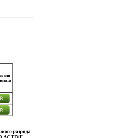
я для
лимата
окого разряда
A ACTIVE