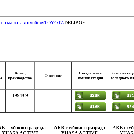
 по марке автомобиля
TOYOTA
DELIBOY
Конец
Стандартная
Комплектаци
Описание
ва
производства
комплектация
холодного к
1994/09
Б глубокого разряда
АКБ глубокого разряда
АКБ глуб
YUASA ACTIVE
YUASA ACTIVE
YUAS