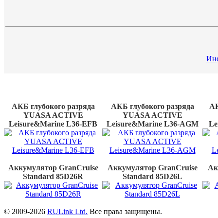
Инф
Новые
товары
АКБ глубокого разряда
АКБ глубокого разряда
АК
YUASA ACTIVE
YUASA ACTIVE
Leisure&Marine L36-EFB
Leisure&Marine L36-AGМ
Le
Аккумулятор GranCruise
Аккумулятор GranCruise
Ак
Standard 85D26R
Standard 85D26L
© 2009-2026
RULink Ltd.
Все права защищены.